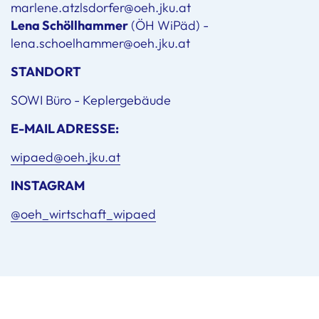
marlene.atzlsdorfer@oeh.jku.at
Lena Schöllhammer
(ÖH WiPäd) -
lena.schoelhammer@oeh.jku.at
STANDORT
SOWI Büro - Keplergebäude
E-MAIL ADRESSE:
wipaed@oeh.jku.at
INSTAGRAM
@oeh_wirtschaft_wipaed