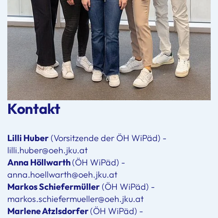
Kontakt
Lilli Huber
(Vorsitzende der ÖH WiPäd) -
lilli.huber@oeh.jku.at
Anna Höllwarth
(ÖH WiPäd) -
anna.hoellwarth@oeh.jku.at
Markos Schiefermüller
(ÖH WiPäd) -
markos.schiefermueller@oeh.jku.at
Marlene Atzlsdorfer
(ÖH WiPäd) -