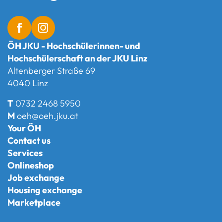
ÖH JKU - Hochschülerinnen- und
Hochschülerschaft an der JKU Linz
Altenberger Straße 69
4040 Linz
T
0732 2468 5950
M
oeh@oeh.jku.at
Your ÖH
Contact us
Services
Onlineshop
Job exchange
Housing exchange
Marketplace