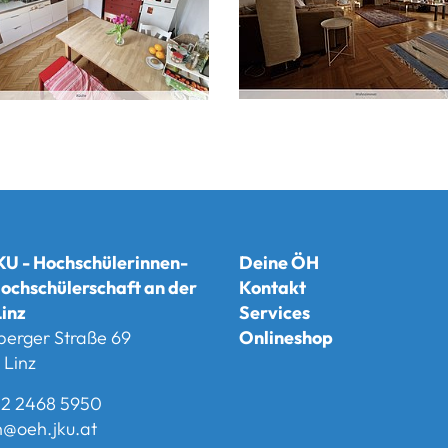
U - Hochschülerinnen-
Deine ÖH
ochschülerschaft an der
Kontakt
inz
Services
berger Straße 69
Onlineshop
Linz
2 2468 5950
@oeh.jku.at