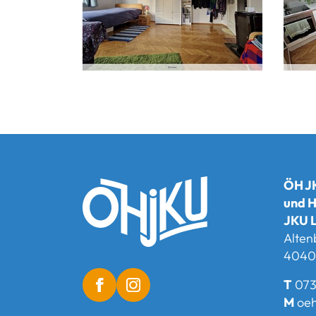
ÖH JK
und H
JKU L
Alten
4040 
T
073
M
oeh