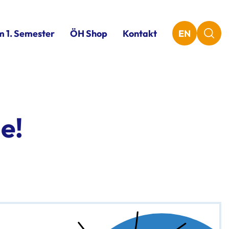
m 1. Semester
ÖH Shop
Kontakt
EN
e!