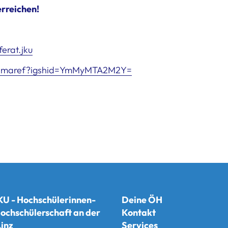
erreichen!
erat.jku
klimaref?igshid=YmMyMTA2M2Y=
U - Hochschülerinnen-
Deine ÖH
ochschülerschaft an der
Kontakt
inz
Services