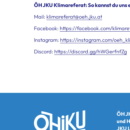
ÖH JKU Klimareferat: So kannst du uns 
Mail:
klimareferat@oeh.jku.at
Facebook:
https://facebook.com/klimaref
Instagram:
https://instagram.com/oeh_
Discord:
https://discord.gg/hWGerfnfZg
ÖH JK
und H
JKU L