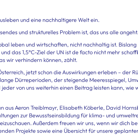
usleben und eine nachhaltigere Welt ein.
sendes und strukturelles Problem ist, das uns alle angeht
 global leben und wirtschaften, nicht nachhaltig ist. Bisl
 und das 1,5°C-Ziel der UN ist de facto nicht mehr schaff
s wir verhindern können, zählt.
Österreich, jetzt schon die Auswirkungen erleben – der R
ange Dürreperioden, der steigende Meeresspiegel, Umw
jeder von uns weiterhin einen Beitrag leisten kann, wie
 aus Aeron Treiblmayr, Elisabeth Köberle, David Hornsb
altungen zur Bewusstseinsbildung für klima- und umweltr
eizuschauen. Außerdem freuen wir uns, wenn wir dich be
aufenden Projekte sowie eine Übersicht für unsere geplant