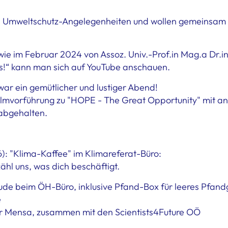
und Umweltschutz-Angelegenheiten und wollen gemeinsam 
ie im Februar 2024 von Assoz. Univ.-Prof.in Mag.a Dr.i
s!“ kann man sich auf YouTube anschauen.
war ein gemütlicher und lustiger Abend!
mvorführung zu "HOPE - The Great Opportunity" mit ans
abgehalten.
 "Klima-Kaffee" im Klimareferat-Büro:
ähl uns, was dich beschäftigt.
ude beim ÖH-Büro, inklusive Pfand-Box für leeres Pfand
e
er Mensa, zusammen mit den Scientists4Future OÖ