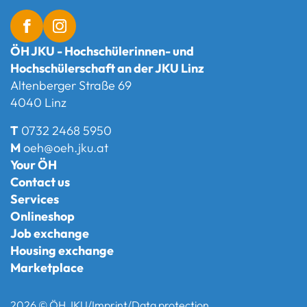
ÖH JKU - Hochschülerinnen- und
Hochschülerschaft an der JKU Linz
Altenberger Straße 69
4040 Linz
T
0732 2468 5950
M
oeh@oeh.jku.at
Your ÖH
Contact us
Services
Onlineshop
Job exchange
Housing exchange
Marketplace
2026 © ÖH JKU
/
Imprint
/
Data protection