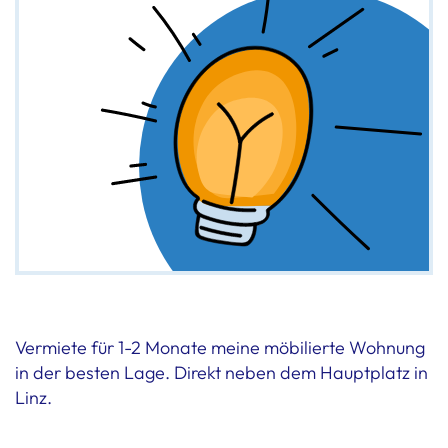
Vermiete für 1-2 Monate meine möbilierte Wohnung
in der besten Lage. Direkt neben dem Hauptplatz in
Linz.