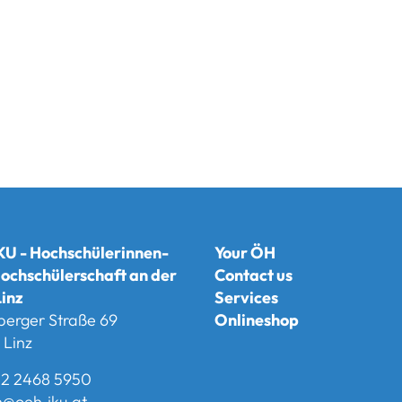
U - Hochschülerinnen-
Your ÖH
ochschülerschaft an der
Contact us
inz
Services
berger Straße 69
Onlineshop
Linz
2 2468 5950
@oeh.jku.at