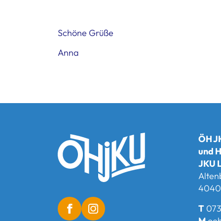
Schöne Grüße
Anna
ÖH JK
und H
JKU L
Alten
4040 
T
073
M
oeh