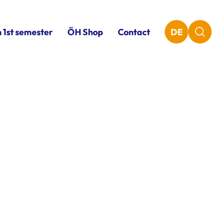
n 1st semester
ÖH Shop
Contact
DE
2