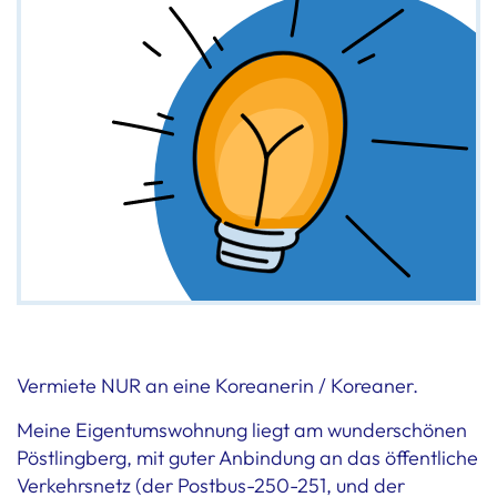
Vermiete NUR an eine Koreanerin / Koreaner.
Meine Eigentumswohnung liegt am wunderschönen
Pöstlingberg, mit guter Anbindung an das öffentliche
Verkehrsnetz (der Postbus-250-251, und der