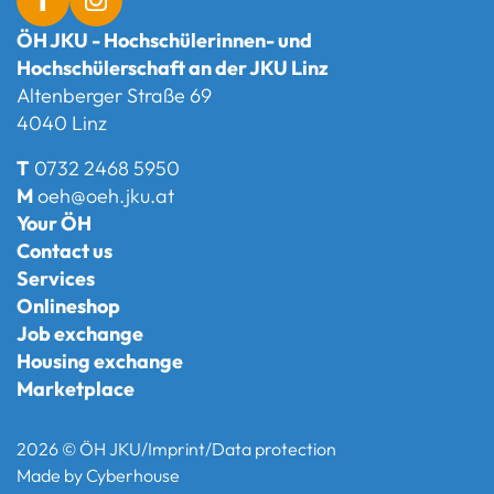
ÖH JKU - Hochschülerinnen- und
Hochschülerschaft an der JKU Linz
Altenberger Straße 69
4040 Linz
T
0732 2468 5950
M
oeh@oeh.jku.at
Your ÖH
Contact us
Services
Onlineshop
Job exchange
Housing exchange
Marketplace
2026 © ÖH JKU
/
Imprint
/
Data protection
Made by
Cyberhouse