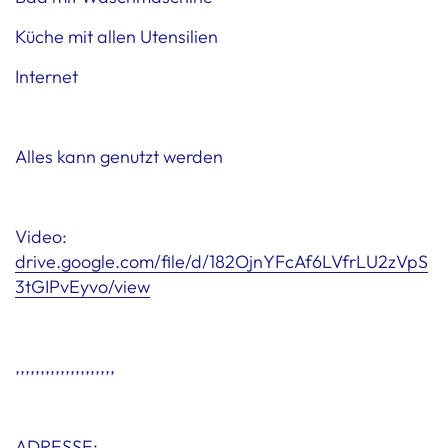
Küche mit allen Utensilien
Internet
Alles kann genutzt werden
Video:
drive.google.com/file/d/182OjnYFcAf6LVfrLU2zVpS
3tGIPvEyvo/view
,,,,,,,,,,,,,,,,,,,,
ADRESSE: