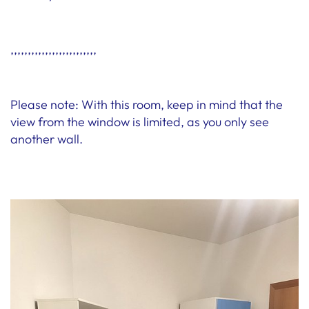
,,,,,,,,,,,,,,,,,,,,,,,,,
Please note: With this room, keep in mind that the
view from the window is limited, as you only see
another wall.