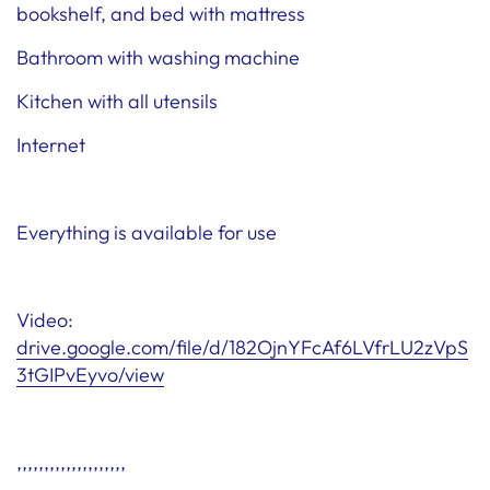
bookshelf, and bed with mattress
Bathroom with washing machine
Kitchen with all utensils
Internet
Everything is available for use
Video:
drive.google.com/file/d/182OjnYFcAf6LVfrLU2zVpS
3tGIPvEyvo/view
,,,,,,,,,,,,,,,,,,,,