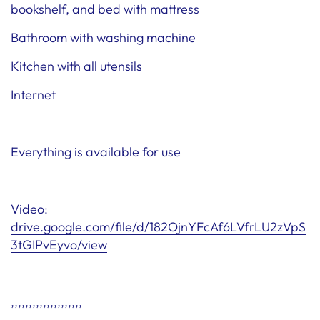
bookshelf, and bed with mattress
Bathroom with washing machine
Kitchen with all utensils
Internet
Everything is available for use
Video:
drive.google.com/file/d/182OjnYFcAf6LVfrLU2zVpS
3tGIPvEyvo/view
,,,,,,,,,,,,,,,,,,,,