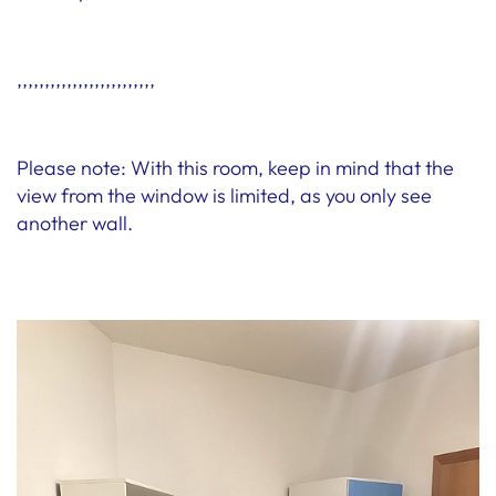
,,,,,,,,,,,,,,,,,,,,,,,,,
Please note: With this room, keep in mind that the
view from the window is limited, as you only see
another wall.