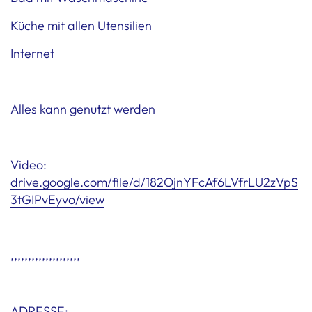
Küche mit allen Utensilien
Internet
Alles kann genutzt werden
Video:
drive.google.com/file/d/182OjnYFcAf6LVfrLU2zVpS
3tGIPvEyvo/view
,,,,,,,,,,,,,,,,,,,,
ADRESSE: