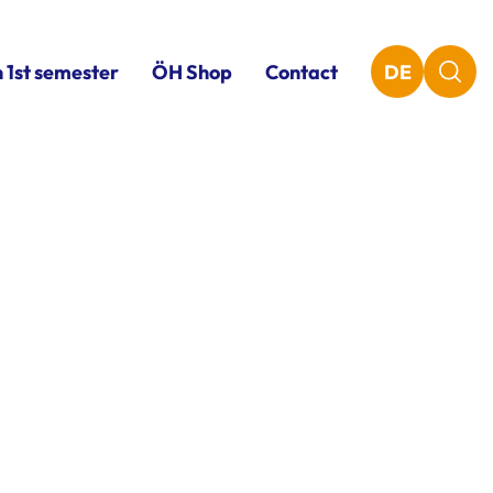
n 1st semester
ÖH Shop
Contact
DE