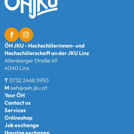
ÖH JKU - Hochschülerinnen- und
Hochschülerschaft an der JKU Linz
Altenberger Straße 69
4040 Linz
T
0732 2468 5950
M
oeh@oeh.jku.at
Your ÖH
Contact us
Services
Onlineshop
Job exchange
Housing exchange