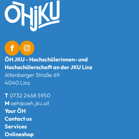
ÖH JKU - Hochschülerinnen- und
Hochschülerschaft an der JKU Linz
Altenberger Straße 69
4040 Linz
T
0732 2468 5950
M
oeh@oeh.jku.at
Your ÖH
Contact us
Services
Onlineshop