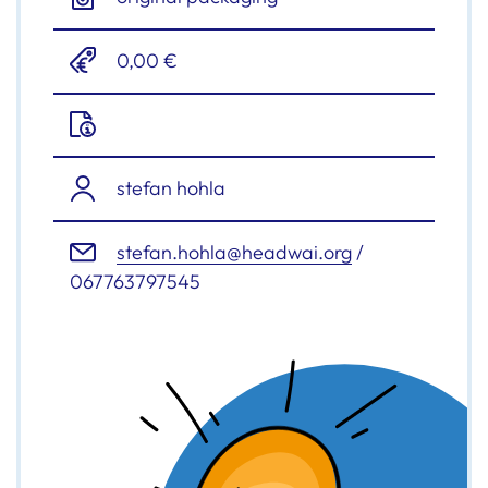
0,00 €
stefan hohla
stefan.hohla@headwai.org
/
067763797545