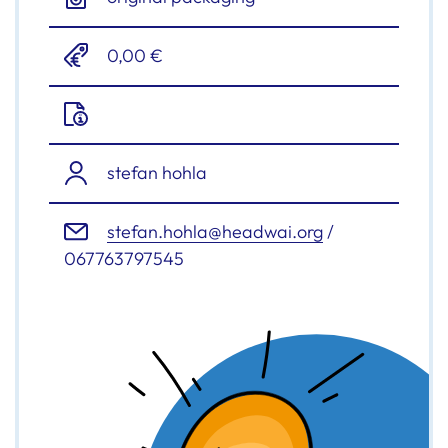
0,00 €
stefan hohla
stefan.hohla@headwai.org
/
067763797545