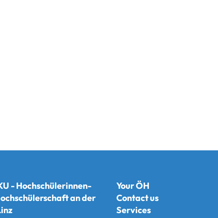
U - Hochschülerinnen-
Your ÖH
ochschülerschaft an der
Contact us
inz
Services