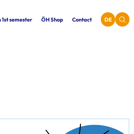
n 1st semester
ÖH Shop
Contact
DE