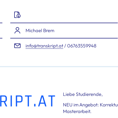
Michael Brem
info@transkript.at
/ 06763559948
Liebe Studierende,
NEU im Angebot: Korrektur
Masterarbeit.