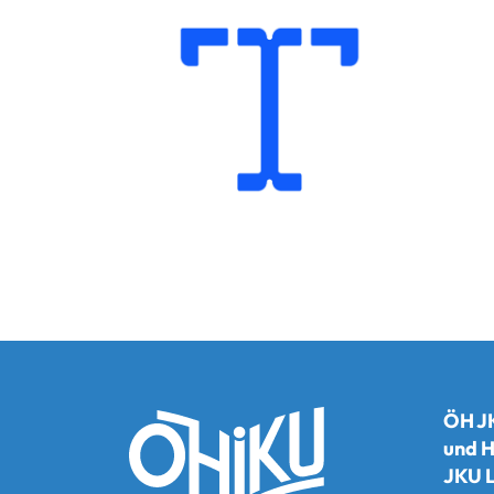
ÖH JK
und H
JKU L