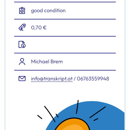
good condition
0,70 €
Michael Brem
info@transkript.at
/ 06763559948