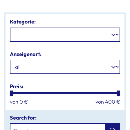
Kategorie:
Anzeigenart:
Preis:
von
0
€
von
400
€
Search for: