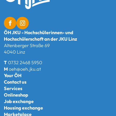
ÖH JKU - Hochschülerinnen- und
Hochschülerschaft an der JKU Linz
Altenberger Straße 69
4040 Linz
T
0732 2468 5950
M
oeh@oeh.jku.at
Your ÖH
Contact us
Services
Onlineshop
Job exchange
Housing exchange
Marketplace