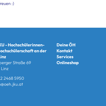
reuen :)
U - Hochschülerinnen-
Deine ÖH
ochschülerschaft an der
Kontakt
inz
Services
berger Straße 69
Onlineshop
Linz
2 2468 5950
@oeh.jku.at