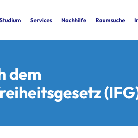
Studium
Services
Nachhilfe
Raumsuche
I
h dem
reiheitsgesetz (IFG