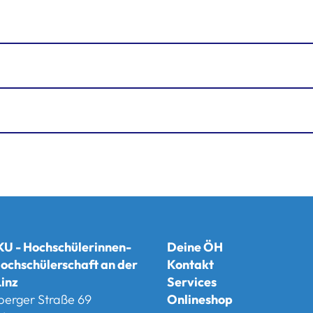
U - Hochschülerinnen-
Deine ÖH
ochschülerschaft an der
Kontakt
inz
Services
berger Straße 69
Onlineshop