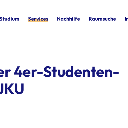
Studium
Services
Nachhilfe
Raumsuche
I
er 4er-Studenten-
 JKU