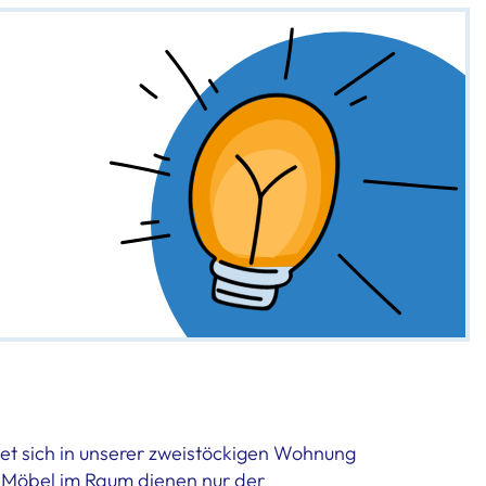
et sich in unserer zweistöckigen Wohnung
e Möbel im Raum dienen nur der