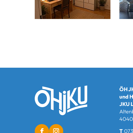
ÖH JK
und H
JKU L
Alten
4040 
T
073