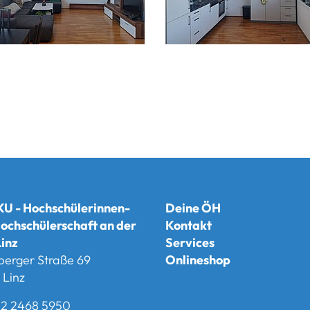
U - Hochschülerinnen-
Deine ÖH
ochschülerschaft an der
Kontakt
inz
Services
berger Straße 69
Onlineshop
Linz
2 2468 5950