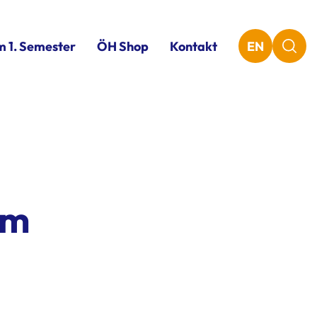
m 1. Semester
ÖH Shop
Kontakt
EN
um