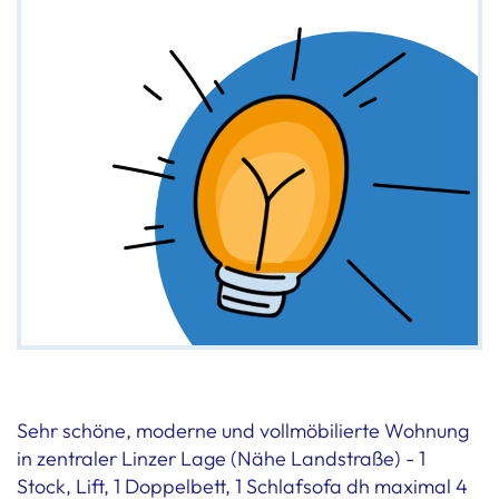
Sehr schöne, moderne und vollmöbilierte Wohnung
in zentraler Linzer Lage (Nähe Landstraße) - 1
Stock, Lift, 1 Doppelbett, 1 Schlafsofa dh maximal 4