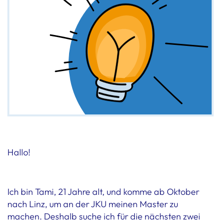
Hallo!
Ich bin Tami, 21 Jahre alt, und komme ab Oktober
nach Linz, um an der JKU meinen Master zu
machen. Deshalb suche ich für die nächsten zwei