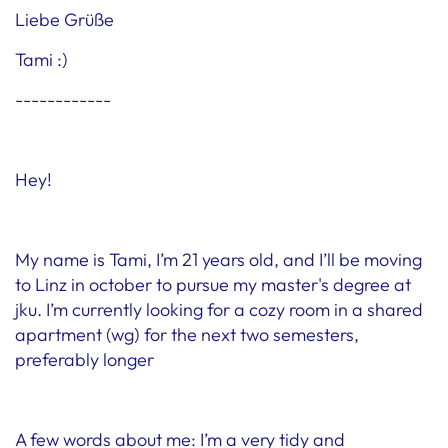
Liebe Grüße
Tami :)
------------
Hey!
My name is Tami, I’m 21 years old, and I’ll be moving
to Linz in october to pursue my master's degree at
jku. I’m currently looking for a cozy room in a shared
apartment (wg) for the next two semesters,
preferably longer
A few words about me: I’m a very tidy and