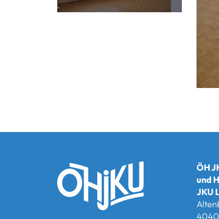
ÖH JK
und H
JKU L
Alten
4040 