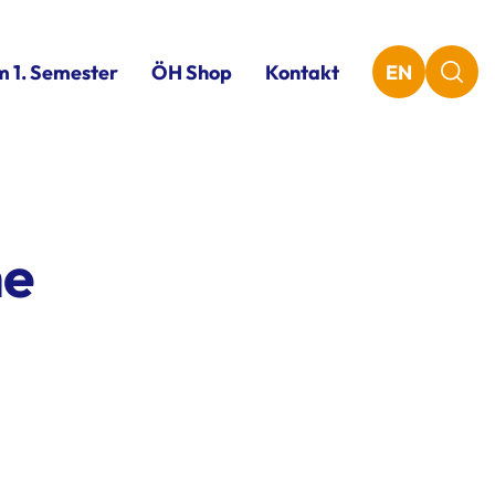
m 1. Semester
ÖH Shop
Kontakt
EN
he