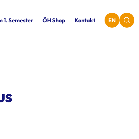
m 1. Semester
ÖH Shop
Kontakt
EN
us