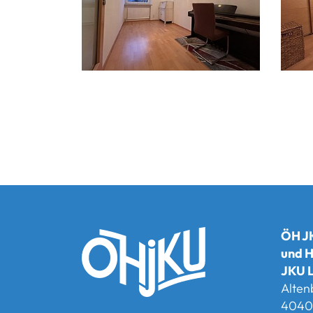
ÖH JK
und H
JKU L
Alten
4040 