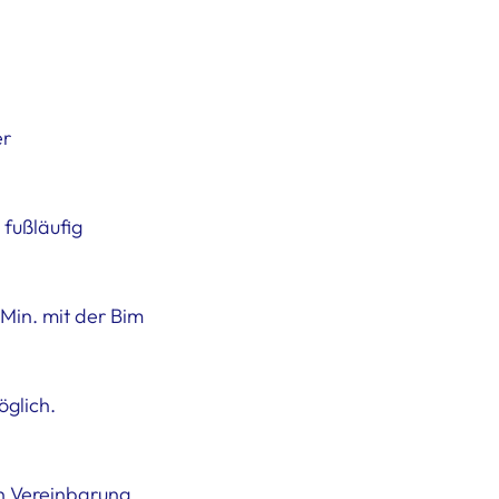
er
 fußläufig
 Min. mit der Bim
glich.
h Vereinbarung.