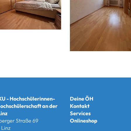
U - Hochschülerinnen-
Deine ÖH
ochschülerschaft an der
Kontakt
inz
Services
berger Straße 69
Onlineshop
Linz