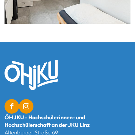
ÖH JKU - Hochschülerinnen- und
Hochschülerschaft an der JKU Linz
Altenberger Straße 69