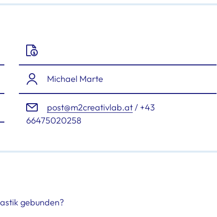
Michael Marte
post@m2creativlab.at
/ +43
66475020258
lastik gebunden?