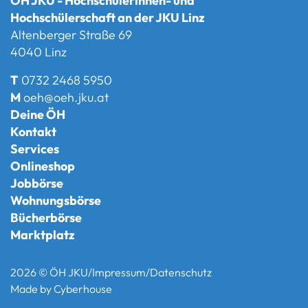
ÖH JKU - Hochschülerinnen- und
Hochschülerschaft an der JKU Linz
Altenberger Straße 69
4040 Linz
T
0732 2468 5950
M
oeh@oeh.jku.at
Deine ÖH
Kontakt
Services
Onlineshop
Jobbörse
Wohnungsbörse
Bücherbörse
Marktplatz
2026 © ÖH JKU
/
Impressum
/
Datenschutz
Made by
Cyberhouse